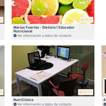
2)
4.8
(6)
Màrius Fuertes - Dietista I Educador
Nutricional
Ver información y datos de contacto
9)
4.9
(131)
NutriClínica
A
Ver información y datos de contacto