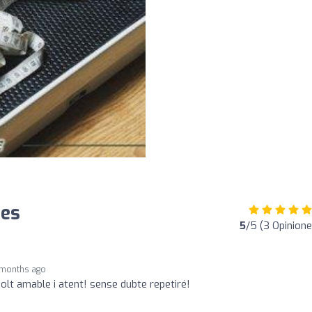
nes
5
/5 (3 Opinione
 months ago
olt amable i atent! sense dubte repetiré!