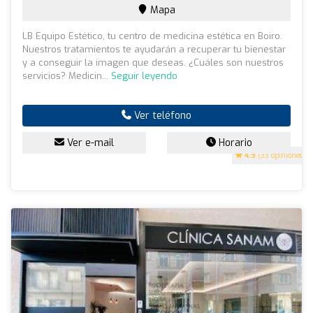
Mapa
LB Equipo Estético, tu centro de medicina estética en Boiro.
Nuestros tratamientos te ayudarán a recuperar tu bienestar
y a conseguir la imagen que deseas. ¿Cuáles son nuestros
servicios? Medicin...
Seguir leyendo
Ver teléfono
Ver e-mail
Horario
4.9
(33 opiniones)