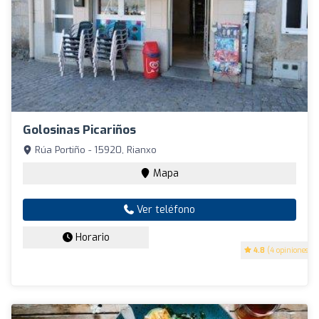
Golosinas Picariños
Rúa Portiño - 15920, Rianxo
Mapa
Ver teléfono
Horario
4.8
(4 opiniones)