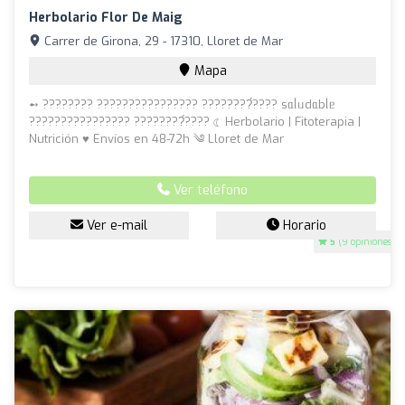
Herbolario Flor De Maig
Carrer de Girona, 29 - 17310, Lloret de Mar
Mapa
➻ ???????? ???????????????? ????????́???? sᥲᥣᥙdᥲbᥣᥱ
???????????????? ????????́???? ☾ Herbolario | Fitoterapia |
Nutrición ♥ Envíos en 48-72h ༄ Lloret de Mar
Ver teléfono
Ver e-mail
Horario
5
(9 opiniones)