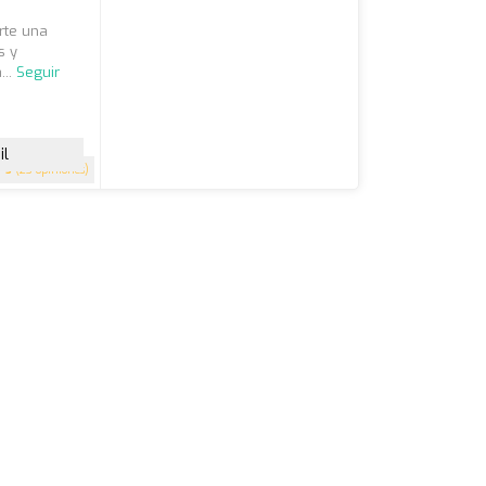
arte una
s y
...
Seguir
il
5
(23 opiniones)