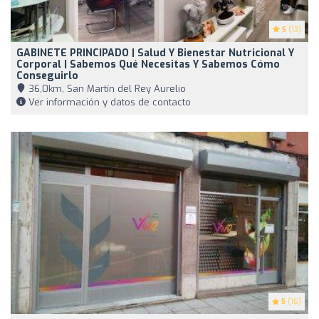
5
(13)
GABINETE PRINCIPADO | Salud Y Bienestar Nutricional Y
Corporal | Sabemos Qué Necesitas Y Sabemos Cómo
Conseguirlo
36,0km, San Martín del Rey Aurelio
Ver información y datos de contacto
5
(16)