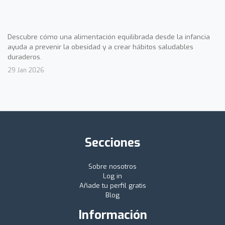
Descubre cómo una alimentación equilibrada desde la infancia
ayuda a prevenir la obesidad y a crear hábitos saludables
duraderos.
29 Jan 2026
Secciones
Sobre nosotros
Log in
Añade tu perfil gratis
Blog
Información