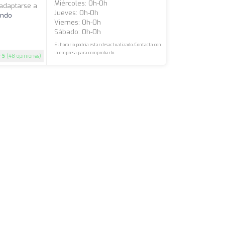
Miércoles: 0h-0h
 adaptarse a
Jueves: 0h-0h
endo
Viernes: 0h-0h
Sábado: 0h-0h
El horario podría estar desactualizado. Contacta con
la empresa para comprobarlo.
5
(48 opiniones)