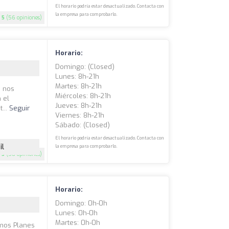
El horario podría estar desactualizado. Contacta con
la empresa para comprobarlo.
5
(56 opiniones)
Horario:
Domingo: (closed)
Lunes: 8h-21h
Martes: 8h-21h
, nos
Miércoles: 8h-21h
 el
Jueves: 8h-21h
...
Seguir
Viernes: 8h-21h
Sábado: (closed)
El horario podría estar desactualizado. Contacta con
il
la empresa para comprobarlo.
5
(50 opiniones)
Horario:
Domingo: 0h-0h
Lunes: 0h-0h
Martes: 0h-0h
emos Planes