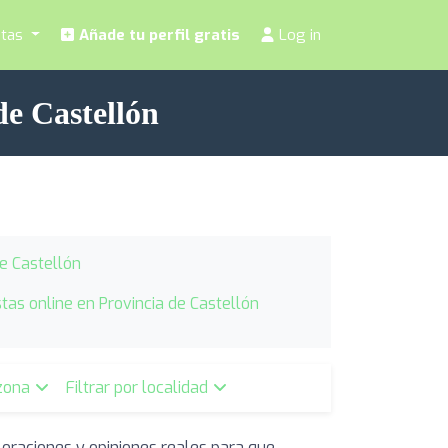
stas
Añade tu perfil gratis
Log in
de Castellón
de Castellón
stas online en Provincia de Castellón
 zona
Filtrar por localidad
loraciones y opiniones reales para que