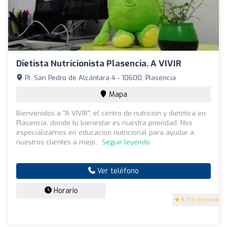
Dietista Nutricionista Plasencia. A VIVIR
Pl. San Pedro de Alcántara 4 - 10600, Plasencia
Mapa
Bienvenidos a "A VIVIR", el centro de nutrición y dietética en
Plasencia, donde tu bienestar es nuestra prioridad. Nos
especializamos en educación nutricional para ayudar a
nuestros clientes a mejo...
Seguir leyendo
Ver teléfono
Horario
5
(55 opiniones)