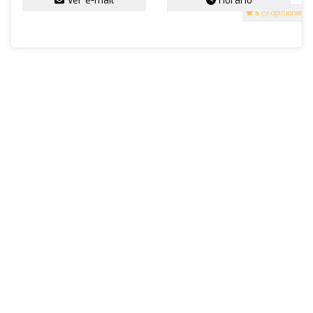
Ver e-mail
Horario
5
(9 opiniones)