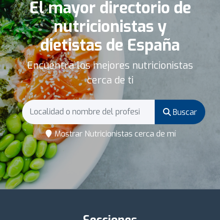
El mayor directorio de
nutricionistas y
dietistas de España
Encuentra los mejores nutricionistas
cerca de ti
Buscar
Mostrar Nutricionistas cerca de mí
Secciones