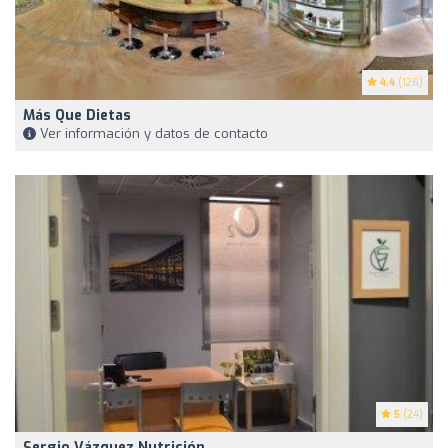
4.4
(126)
Más Que Dietas
Ver información y datos de contacto
5
(24)
Sergio Vázquez Nutrición