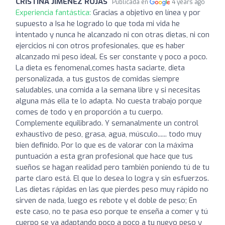
CRISTINA JIMÉNEZ ROJAS
Publicada en
4 years ago
Experiencia fantástica:
Gracias a objetivo en línea y por
supuesto a Isa he logrado lo que toda mi vida he
intentado y nunca he alcanzado ni con otras dietas, ni con
ejercicios ni con otros profesionales, que es haber
alcanzado mi peso ideal. Es ser constante y poco a poco.
La dieta es fenomenal,comes hasta saciarte, dieta
personalizada, a tus gustos de comidas siempre
saludables, una comida a la semana libre y si necesitas
alguna más ella te lo adapta. No cuesta trabajo porque
comes de todo y en proporción a tu cuerpo.
Complemente equilibrado. Y semanalmente un control
exhaustivo de peso, grasa, agua, músculo...... todo muy
bien definido. Por lo que es de valorar con la máxima
puntuación a esta gran profesional que hace que tus
sueños se hagan realidad pero también poniendo tú de tu
parte claro está. El que lo desea lo logra y sin esfuerzos.
Las dietas rápidas en las que pierdes peso muy rápido no
sirven de nada, luego es rebote y el doble de peso; En
este caso, no te pasa eso porque te enseña a comer y tú
cuerpo se va adaptando poco a poco a tu nuevo peso y