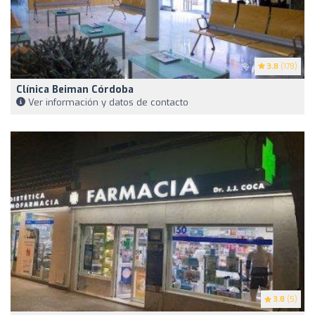
3.8
(178)
Clínica Beiman Córdoba
Ver información y datos de contacto
3.8
(5)