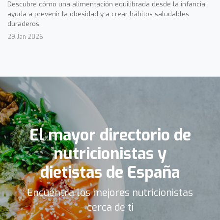
Descubre cómo una alimentación equilibrada desde la infancia
ayuda a prevenir la obesidad y a crear hábitos saludables
duraderos.
29 Jan 2026
El mayor directorio de
nutricionistas y
dietistas de España
Encuentra los mejores nutricionistas
cerca de ti