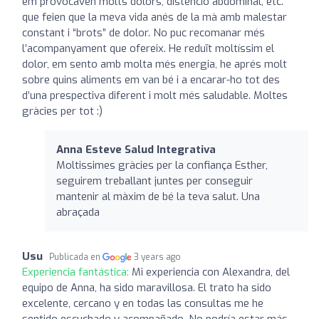
em provocaven molts dolors, distenció abdominal, etc.
que feien que la meva vida anés de la mà amb malestar
constant i “brots” de dolor. No puc recomanar més
l’acompanyament que ofereix. He reduït moltíssim el
dolor, em sento amb molta més energia, he aprés molt
sobre quins aliments em van bé i a encarar-ho tot des
d’una prespectiva diferent i molt més saludable. Moltes
gràcies per tot :)
Anna Esteve Salud Integrativa
Moltissimes gràcies per la confiança Esther,
seguirem treballant juntes per conseguir
mantenir al màxim de bé la teva salut. Una
abraçada
Usu
Publicada en
3 years ago
Experiencia fantástica:
Mi experiencia con Alexandra, del
equipo de Anna, ha sido maravillosa. El trato ha sido
excelente, cercano y en todas las consultas me he
sentido escuchado y acompañado. No podría estar más