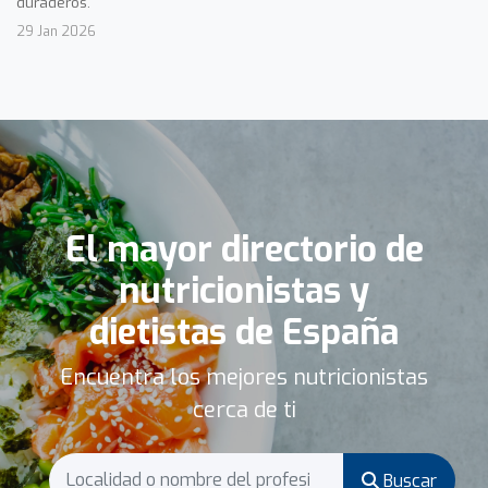
duraderos.
29 Jan 2026
El mayor directorio de
nutricionistas y
dietistas de España
Encuentra los mejores nutricionistas
cerca de ti
Buscar