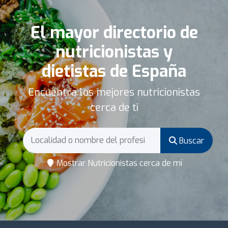
El mayor directorio de
nutricionistas y
dietistas de España
Encuentra los mejores nutricionistas
cerca de ti
Buscar
Mostrar Nutricionistas cerca de mí