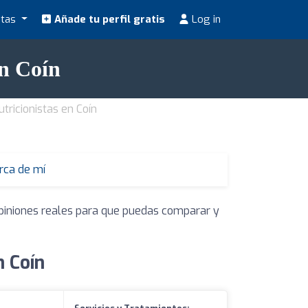
stas
Añade tu perfil gratis
Log in
en Coín
utricionistas en Coín
erca de mí
opiniones reales para que puedas comparar y
n Coín