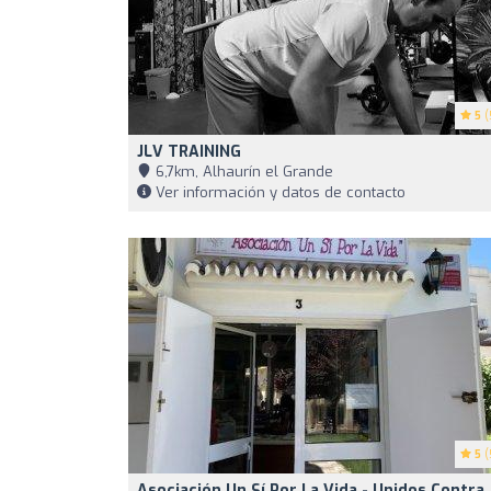
5
(
JLV TRAINING
6,7km, Alhaurín el Grande
Ver información y datos de contacto
5
(
Asociación Un Sí Por La Vida - Unidos Contra