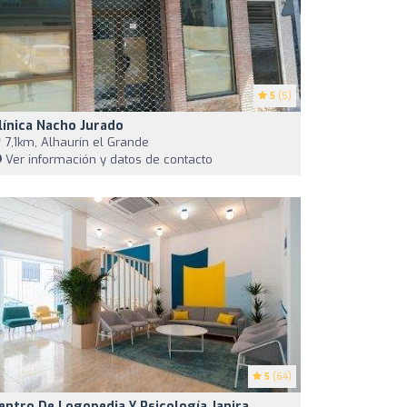
5
(5)
línica Nacho Jurado
7,1km, Alhaurín el Grande
Ver información y datos de contacto
5
(64)
entro De Logopedia Y Psicología Janira