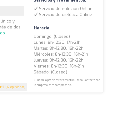
Servicios y Tratamientos:
Servicio de nutrición Online
Servicio de dietética Online
 único y
 más de dos
Horario:
ndo
Domingo: (closed)
Lunes: 8h-12:30, 17h-21h
Martes: 8h-12:30, 16h-22h
Miércoles: 8h-12:30, 16h-21h
Jueves: 8h-12:30, 16h-22h
Viernes: 8h-12:30, 16h-21h
Sábado: (closed)
El horario podría estar desactualizado. Contacta con
la empresa para comprobarlo.
5
(17 opiniones)