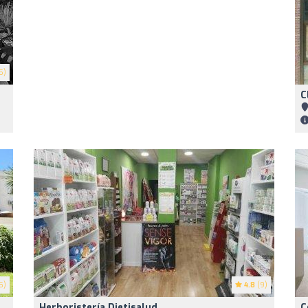
5)
C
5)
4.8
(9)
Herboristería Dietisalud
C