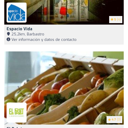
5
(4)
Espacio Vida
25,2km, Barbastro
Ver información y datos de contacto
4.7
(3)