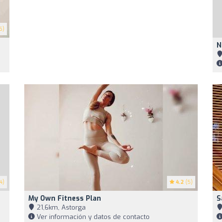
6)
N
4)
4.2
(5)
My Own Fitness Plan
S
21,6km, Astorga
Ver información y datos de contacto