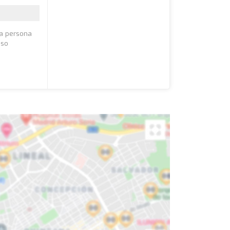
da persona
iso