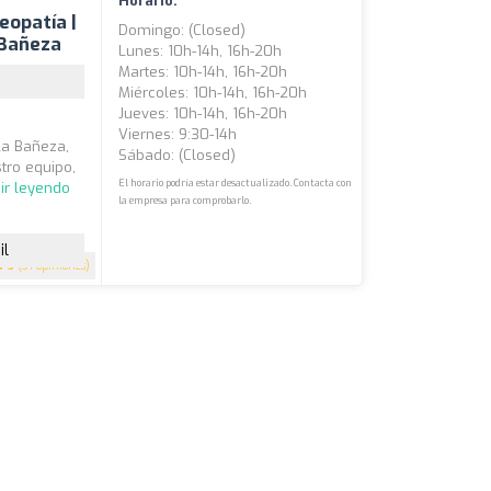
Horario:
eopatía |
Domingo: (closed)
a Bañeza
Lunes: 10h-14h, 16h-20h
Martes: 10h-14h, 16h-20h
Miércoles: 10h-14h, 16h-20h
Jueves: 10h-14h, 16h-20h
Viernes: 9:30-14h
La Bañeza,
Sábado: (closed)
tro equipo,
El horario podría estar desactualizado. Contacta con
ir leyendo
la empresa para comprobarlo.
il
5
(31 opiniones)