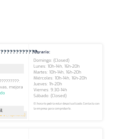
????????????.
Horario:
Domingo: (closed)
Lunes: 10h-14h, 16h-20h
Martes: 10h-14h, 16h-20h
Miércoles: 10h-14h, 16h-20h
?????????:
Jueves: 1h-20h
ivas, mejora
Viernes: 9:30-14h
ndo
Sábado: (closed)
El horario podría estar desactualizado. Contacta con
la empresa para comprobarlo.
il
5
(4 opiniones)