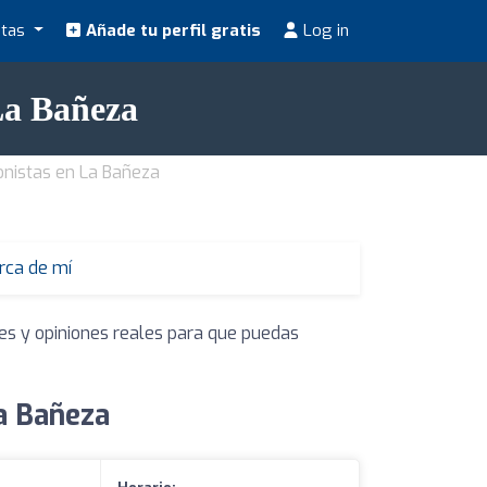
stas
Añade tu perfil gratis
Log in
 La Bañeza
ionistas en La Bañeza
erca de mí
nes y opiniones reales para que puedas
La Bañeza