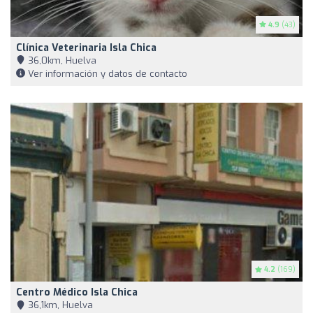
4.9
(43)
Clínica Veterinaria Isla Chica
36,0km, Huelva
Ver información y datos de contacto
4.2
(169)
Centro Médico Isla Chica
36,1km, Huelva