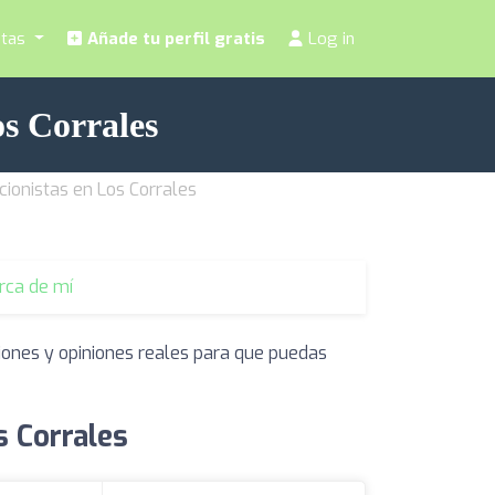
stas
Añade tu perfil gratis
Log in
os Corrales
cionistas en Los Corrales
erca de mí
iones y opiniones reales para que puedas
s Corrales