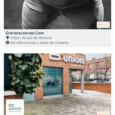
5
(27)
Entrenaconraul.com
5,6km, Alcalá de Henares
Ver información y datos de contacto
5
(81)