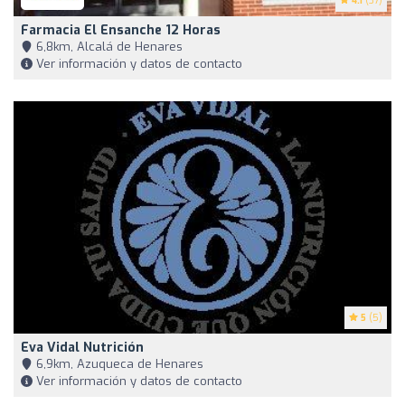
4.1
(37)
Farmacia El Ensanche 12 Horas
6,8km, Alcalá de Henares
Ver información y datos de contacto
5
(5)
Eva Vidal Nutrición
6,9km, Azuqueca de Henares
Ver información y datos de contacto