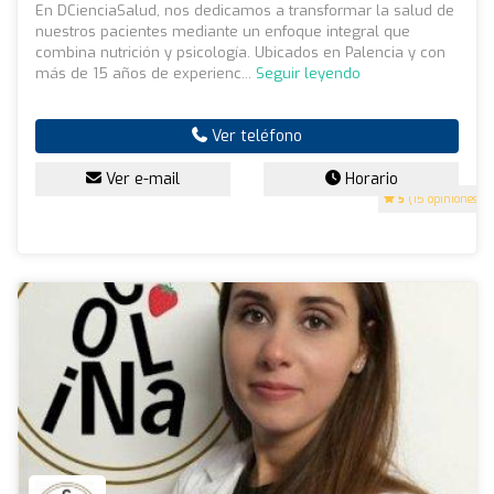
En DCienciaSalud, nos dedicamos a transformar la salud de
nuestros pacientes mediante un enfoque integral que
combina nutrición y psicología. Ubicados en Palencia y con
más de 15 años de experienc...
Seguir leyendo
Ver teléfono
Ver e-mail
Horario
5
(15 opiniones)