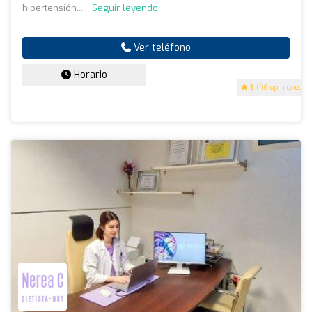
hipertensión......
Seguir leyendo
Ver teléfono
Horario
5
(46 opiniones)