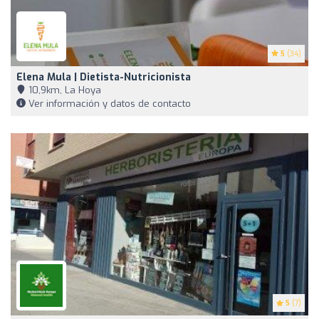
5
(34)
Elena Mula | Dietista-Nutricionista
10,9km, La Hoya
Ver información y datos de contacto
5
(7)