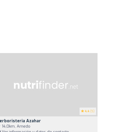
4.4
(5)
erboristeria Azahar
14,0km, Arnedo
Ver información y datos de contacto