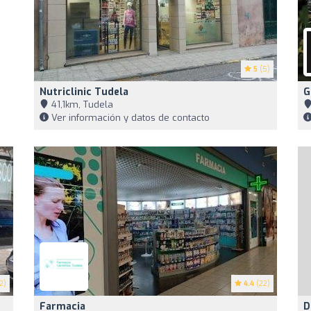
5
(5)
Nutriclinic Tudela
G
41,1km, Tudela
Ver información y datos de contacto
2)
4.4
(22)
Farmacia
D