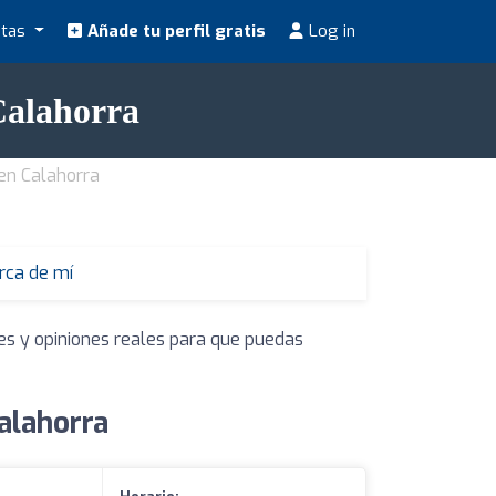
stas
Añade tu perfil gratis
Log in
Calahorra
 en Calahorra
erca de mí
es y opiniones reales para que puedas
alahorra