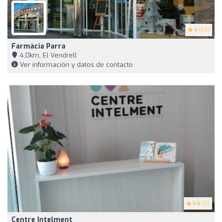
4
(68)
Farmàcia Parra
4,0km, El Vendrell
Ver información y datos de contacto
4.6
(9)
Centre Intelment