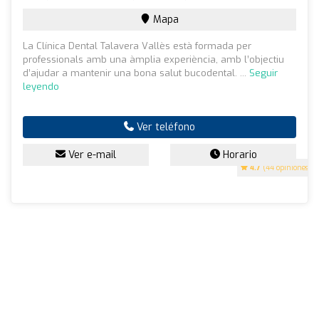
Mapa
La Clínica Dental Talavera Vallès està formada per
professionals amb una àmplia experiència, amb l’objectiu
d’ajudar a mantenir una bona salut bucodental. ...
Seguir
leyendo
Ver teléfono
Ver e-mail
Horario
4.7
(44 opiniones)