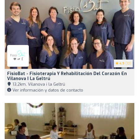
4.9
(72)
FisioBat - Fisioterapia Y Rehabilitación Del Corazón En
Vilanova I La Geltrú
13,2km, Vilanova i la Geltrú
Ver información y datos de contacto