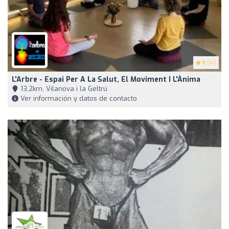
5
(41)
L'Arbre - Espai Per A La Salut, El Moviment I L'Ànima
13,2km, Vilanova i la Geltrú
Ver información y datos de contacto