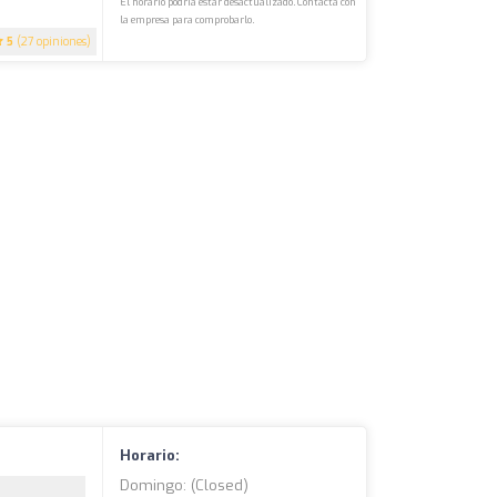
El horario podría estar desactualizado. Contacta con
la empresa para comprobarlo.
5
(27 opiniones)
Horario:
Domingo: (closed)