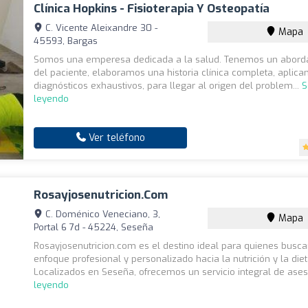
Clínica Hopkins - Fisioterapia Y Osteopatía
C. Vicente Aleixandre 30 -
Mapa
45593, Bargas
Somos una emperesa dedicada a la salud. Tenemos un aborda
del paciente, elaboramos una historia clínica completa, aplica
diagnósticos exhaustivos, para llegar al origen del problem...
S
leyendo
Ver teléfono
Rosayjosenutricion.com
C. Doménico Veneciano, 3,
Mapa
Portal 6 7d - 45224, Seseña
Rosayjosenutricion.com es el destino ideal para quienes busc
enfoque profesional y personalizado hacia la nutrición y la diet
Localizados en Seseña, ofrecemos un servicio integral de aseso
leyendo