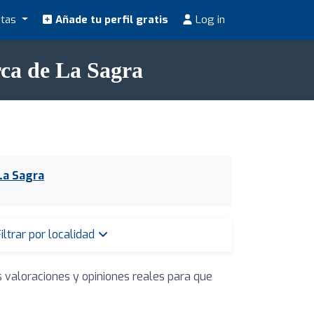
stas
Añade tu perfil gratis
Log in
rca de La Sagra
La Sagra
iltrar por localidad
s valoraciones y opiniones reales para que