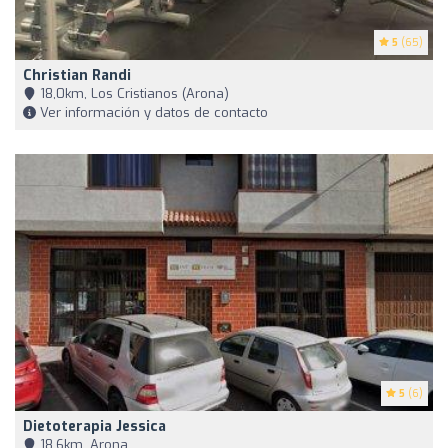
5
(65)
Christian Randi
18,0km, Los Cristianos (Arona)
Ver información y datos de contacto
5
(6)
Dietoterapia Jessica
18,6km, Arona