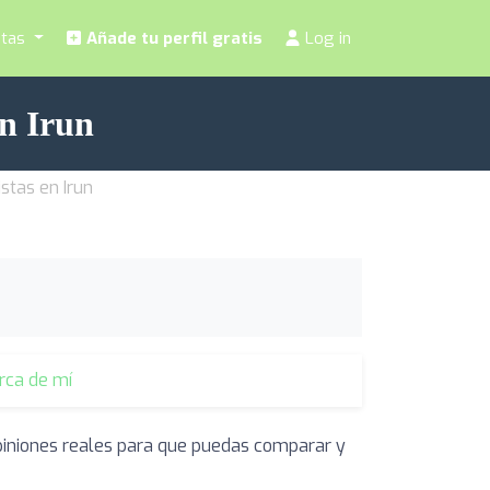
stas
Añade tu perfil gratis
Log in
en Irun
istas en Irun
erca de mí
opiniones reales para que puedas comparar y