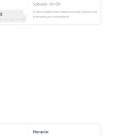
Sábado: 6h-0h
El horario podría estar desactualizado. Contacta con
il
la empresa para comprobarlo.
.3
(108 opiniones)
Horario: