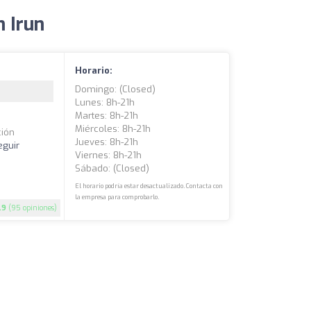
n Irun
Horario:
Domingo: (closed)
Lunes: 8h-21h
Martes: 8h-21h
Miércoles: 8h-21h
ción
Jueves: 8h-21h
eguir
Viernes: 8h-21h
Sábado: (closed)
El horario podría estar desactualizado. Contacta con
la empresa para comprobarlo.
.9
(95 opiniones)