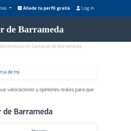
stas
Añade tu perfil gratis
Log in
car de Barrameda
tricionistas en Sanlúcar de Barrameda
erca de mí
sus valoraciones y opiniones reales para que
ar de Barrameda