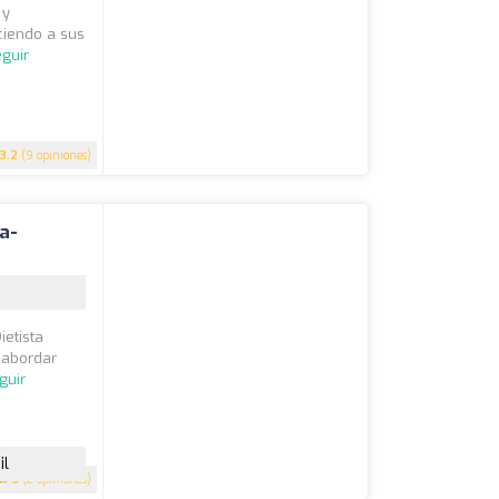
 y
ciendo a sus
guir
3.2
(9 opiniones)
a-
ietista
 abordar
guir
il
5
(2 opiniones)