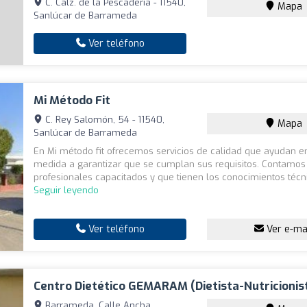
C. Calz. de la Pescadería - 11540,
Mapa
Sanlúcar de Barrameda
Ver teléfono
Mi Método Fit
C. Rey Salomón, 54 - 11540,
Mapa
Sanlúcar de Barrameda
En Mi método fit ofrecemos servicios de calidad que ayudan e
medida a garantizar que se cumplan sus requisitos. Contamos
profesionales capacitados y que tienen los conocimientos técni
Seguir leyendo
Ver teléfono
Ver e-ma
Centro Dietético GEMARAM (dietista-Nutricionis
Barrameda, Calle Ancha,