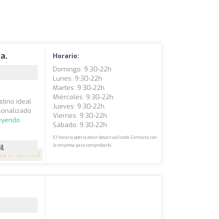
a.
Horario:
Domingo: 9:30-22h
Lunes: 9:30-22h
Martes: 9:30-22h
Miércoles: 9:30-22h
tino ideal
Jueves: 9:30-22h
sonalizado
Viernes: 9:30-22h
leyendo
Sábado: 9:30-22h
El horario podría estar desactualizado. Contacta con
la empresa para comprobarlo.
il
4.2
(21 opiniones)