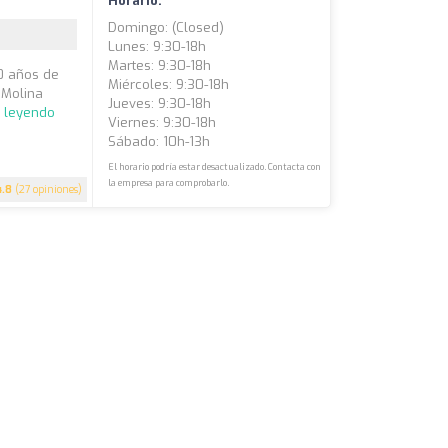
Horario:
Domingo: (closed)
Lunes: 9:30-18h
Martes: 9:30-18h
40 años de
Miércoles: 9:30-18h
 Molina
Jueves: 9:30-18h
r leyendo
Viernes: 9:30-18h
Sábado: 10h-13h
El horario podría estar desactualizado. Contacta con
la empresa para comprobarlo.
4.8
(27 opiniones)