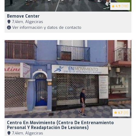
4.9
(118)
Bemove Center
7,4km, Algeciras
Ver información y datos de contacto
4.7
(11)
Centro En Movimiento (Centro De Entrenamiento
Personal Y Readaptación De Lesiones)
7,4km, Algeciras