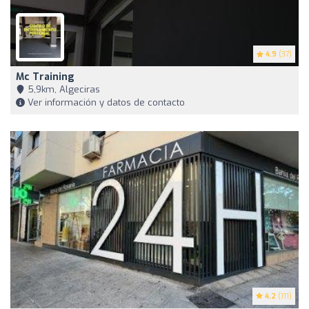
4.9
(37)
Mc Training
5,9km, Algeciras
Ver información y datos de contacto
4.2
(111)