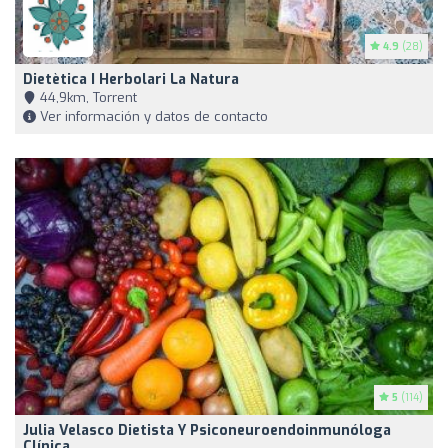
4.9
(28)
Dietètica I Herbolari La Natura
44,9km, Torrent
Ver información y datos de contacto
5
(114)
Julia Velasco Dietista Y Psiconeuroendoinmunóloga
Clínica.