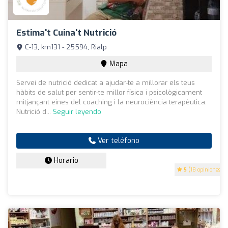
Estima't Cuina't Nutrició
C-13, km131 - 25594, Rialp
Mapa
Servei de nutrició dedicat a ajudar-te a millorar els teus
hàbits de salut per sentir-te millor física i psicològicament
mitjançant eines del coaching i la neurociència terapèutica.
Nutrició d...
Seguir leyendo
Ver teléfono
Horario
5
(18 opiniones)