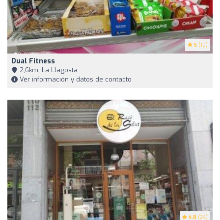
5
(10)
Dual Fitness
2,6km, La Llagosta
Ver información y datos de contacto
4.8
(24)