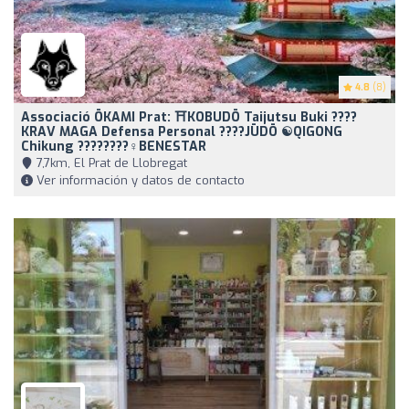
4.8
(8)
Associació ŌKAMI Prat: ⛩️KOBUDŌ Taijutsu Buki ????️
KRAV MAGA Defensa Personal ????JŪDŌ ☯️QIGONG
Chikung ????????‍♀️BENESTAR
7,7km, El Prat de Llobregat
Ver información y datos de contacto