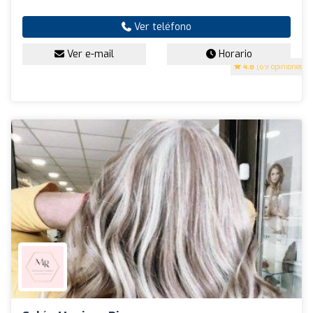
Ver teléfono
Ver e-mail
Horario
4.8
(69 opiniones)