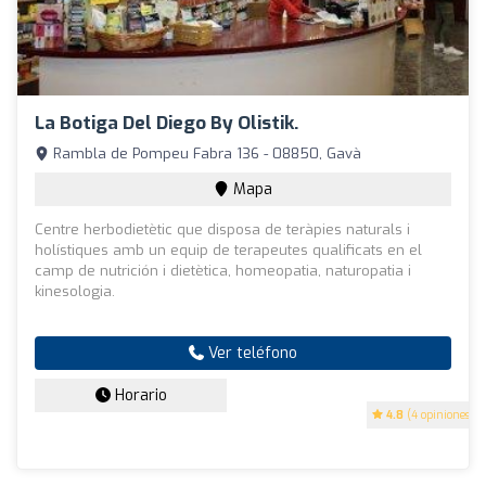
La Botiga Del Diego By Olistik.
Rambla de Pompeu Fabra 136 - 08850, Gavà
Mapa
Centre herbodietètic que disposa de teràpies naturals i
holístiques amb un equip de terapeutes qualificats en el
camp de nutrición i dietètica, homeopatia, naturopatia i
kinesologia.
Ver teléfono
Horario
4.8
(4 opiniones)