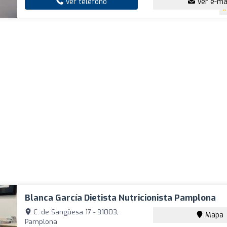
Ver teléfono
Ver e-ma
Blanca García Dietista Nutricionista Pamplona
C. de Sangüesa 17 - 31003,
Mapa
Pamplona