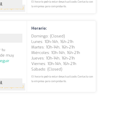
El horario podría estar desactualizado. Contacta con
il
la empresa para comprobarlo.
.9
(58 opiniones)
Horario:
Domingo: (closed)
Lunes: 10h-14h, 16h-21h
Martes: 10h-14h, 16h-21h
 tu
Miércoles: 10h-14h, 16h-21h
esde muy
Jueves: 10h-14h, 16h-21h
eguir
Viernes: 10h-14h, 16h-21h
Sábado: (closed)
El horario podría estar desactualizado. Contacta con
la empresa para comprobarlo.
il
4.9
(33 opiniones)