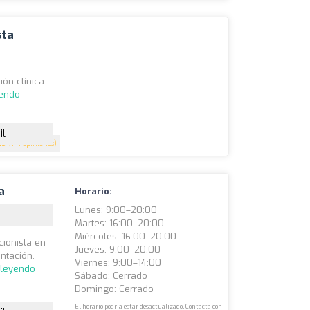
sta
ón clínica -
yendo
il
.9
(141 opiniones)
a
Horario:
Lunes: 9:00–20:00
Martes: 16:00–20:00
Miércoles: 16:00–20:00
cionista en
Jueves: 9:00–20:00
ntación.
Viernes: 9:00–14:00
 leyendo
Sábado: Cerrado
Domingo: Cerrado
El horario podría estar desactualizado. Contacta con