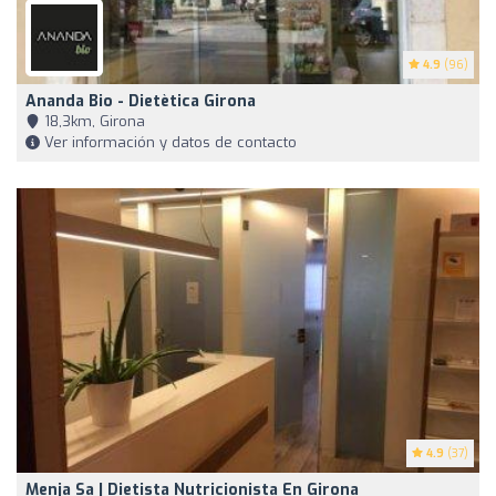
4.9
(96)
Ananda Bio - Dietètica Girona
18,3km, Girona
Ver información y datos de contacto
4.9
(37)
Menja Sa | Dietista Nutricionista En Girona