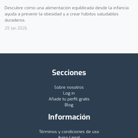
Descubre cómo una alimentación equilibrada desde la infancia
ayuda a prevenir la obesidad y a crear hábitos saludables
duraderos.
29 Jan 2026
Secciones
Sobre nosotros
Log in
Añade tu perfil gratis
Blog
Información
Términos y condiciones de uso
Aviso Legal