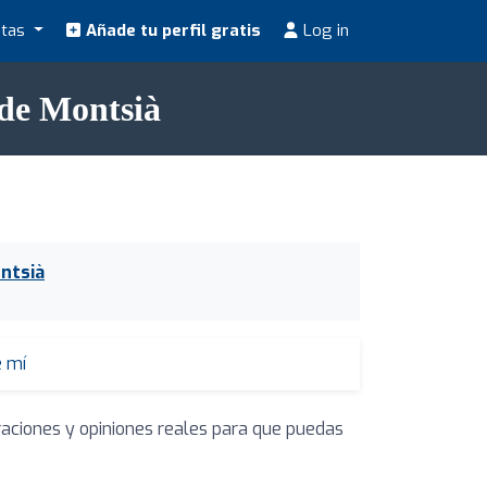
stas
Añade tu perfil gratis
Log in
 de Montsià
ntsià
e mí
raciones y opiniones reales para que puedas