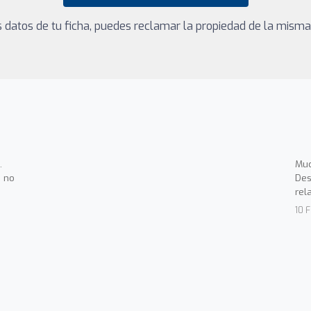
los datos de tu ficha, puedes reclamar la propiedad de la mism
.
Muc
 no
Des
rel
10 