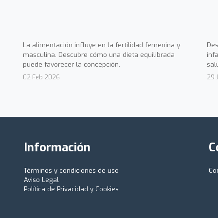
La alimentación influye en la fertilidad femenina y
Des
masculina. Descubre cómo una dieta equilibrada
inf
puede favorecer la concepción.
sal
02 Feb 2026
29 
Información
C
Términos y condiciones de uso
Co
Aviso Legal
Política de Privacidad y Cookies