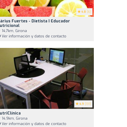
4.8
(6)
àrius Fuertes - Dietista I Educador
utricional
14,7km, Girona
Ver información y datos de contacto
4.9
(131)
utriClínica
14,9km, Girona
Ver información y datos de contacto