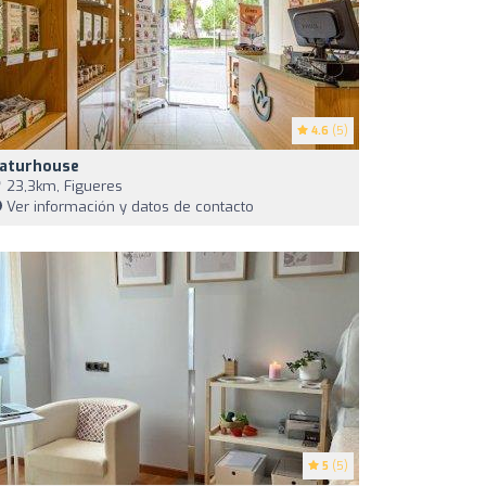
4.6
(5)
aturhouse
23,3km, Figueres
Ver información y datos de contacto
5
(5)