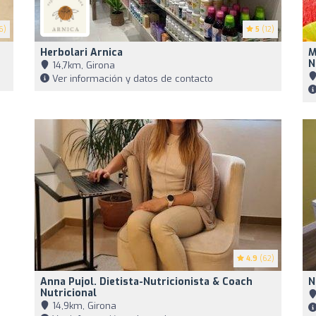
6)
5
(12)
Herbolari Arnica
M
N
14,7km, Girona
Ver información y datos de contacto
4.9
(62)
Anna Pujol. Dietista-Nutricionista & Coach
N
Nutricional
14,9km, Girona