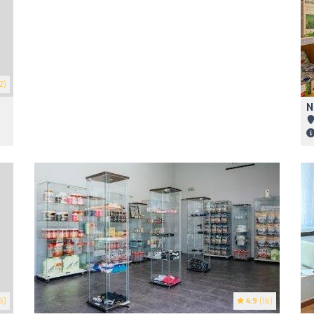
2)
N
5)
4.9
(16)