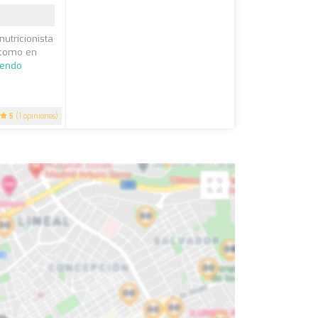
utricionista
í como en
yendo
5
(1 opiniones)