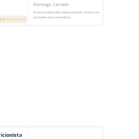
Domingo: Cerrado
El horario podría estar desactualizado. Contacta con
la empresa para comprobarlo.
4.8
(5 opiniones)
icionista