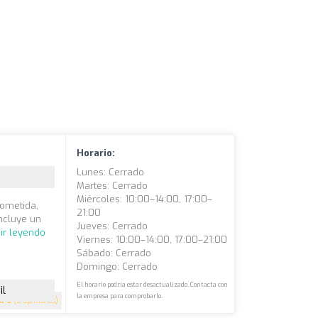
Horario:
Lunes: Cerrado
Martes: Cerrado
Miércoles: 10:00–14:00, 17:00–
rometida,
21:00
ncluye un
Jueves: Cerrado
ir leyendo
Viernes: 10:00–14:00, 17:00–21:00
Sábado: Cerrado
Domingo: Cerrado
El horario podría estar desactualizado. Contacta con
il
la empresa para comprobarlo.
5
(6 opiniones)