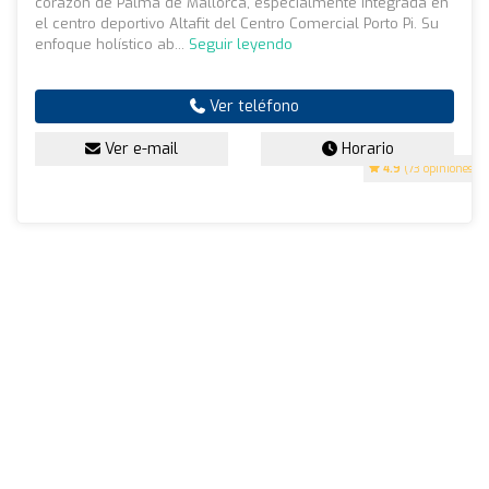
corazón de Palma de Mallorca, especialmente integrada en
el centro deportivo Altafit del Centro Comercial Porto Pi. Su
enfoque holístico ab...
Seguir leyendo
Ver teléfono
Ver e-mail
Horario
4.9
(73 opiniones)