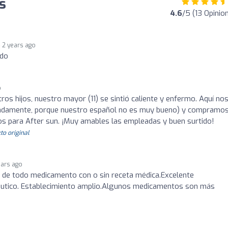
s
4.6
/5 (13 Opinio
2 years ago
ido
o
os hijos, nuestro mayor (11) se sintió caliente y enfermo. Aquí no
nadamente, porque nuestro español no es muy bueno) y compramo
 para After sun. ¡Muy amables las empleadas y buen surtido!
to original
ears ago
 de todo medicamento con o sin receta médica.Excelente
éutico. Establecimiento amplio.Algunos medicamentos son más