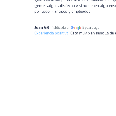
gusta es la simpatía con la que atienden a la 
gente salga satisfecha y si no tienen algo ens
por todo Francisco y empleados.
Juan GR
Publicada en
5 years ago
Experiencia positiva:
Esta muy bien sencilla de