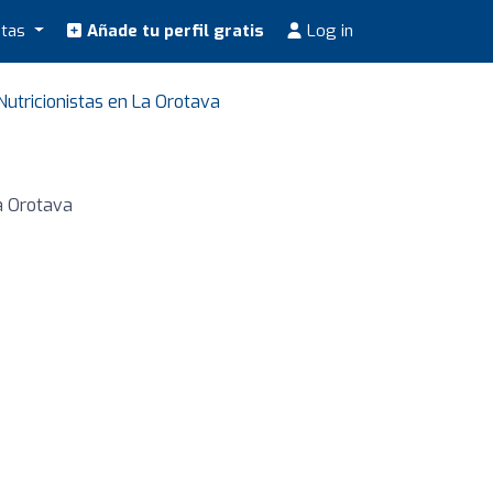
stas
Añade tu perfil gratis
Log in
Nutricionistas en La Orotava
a Orotava