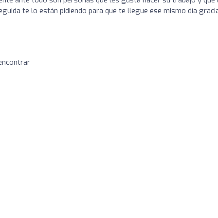
gente ante todo son personas que les gusta hacer su trabajo y que 
eguida te lo están pidiendo para que te llegue ese mismo día graci
 encontrar