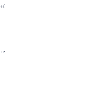
nes)
s
s un