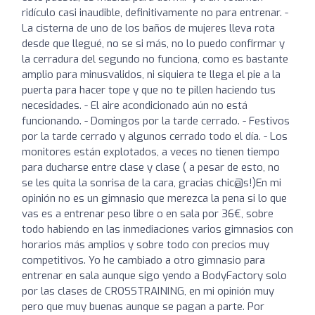
ridículo casi inaudible, definitivamente no para entrenar. -
La cisterna de uno de los baños de mujeres lleva rota
desde que llegué, no se si más, no lo puedo confirmar y
la cerradura del segundo no funciona, como es bastante
amplio para minusvalidos, ni siquiera te llega el pie a la
puerta para hacer tope y que no te pillen haciendo tus
necesidades. - El aire acondicionado aún no está
funcionando. - Domingos por la tarde cerrado. - Festivos
por la tarde cerrado y algunos cerrado todo el día. - Los
monitores están explotados, a veces no tienen tiempo
para ducharse entre clase y clase ( a pesar de esto, no
se les quita la sonrisa de la cara, gracias chic@s!)En mi
opinión no es un gimnasio que merezca la pena si lo que
vas es a entrenar peso libre o en sala por 36€, sobre
todo habiendo en las inmediaciones varios gimnasios con
horarios más amplios y sobre todo con precios muy
competitivos. Yo he cambiado a otro gimnasio para
entrenar en sala aunque sigo yendo a BodyFactory solo
por las clases de CROSSTRAINING, en mi opinión muy
pero que muy buenas aunque se pagan a parte. Por