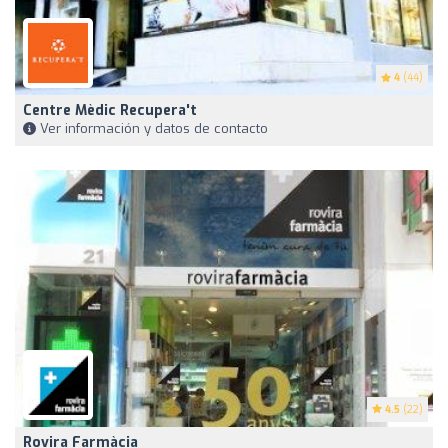
4
(44)
Centre Mèdic Recupera't
Ver información y datos de contacto
4.5
(22)
Rovira Farmàcia