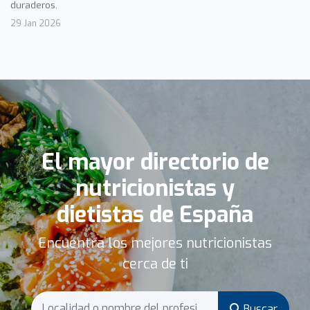
duraderos.
29 Jan 2026
El mayor directorio de
nutricionistas y
dietistas de España
Encuentra los mejores nutricionistas
cerca de ti
Buscar