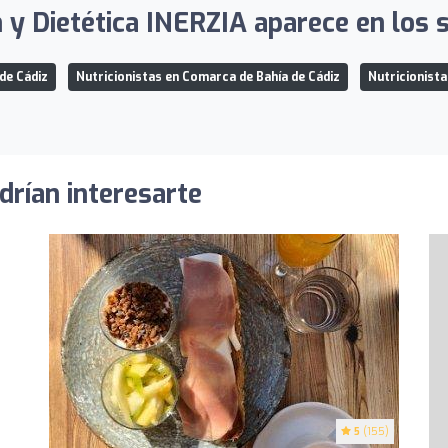
 y Dietética INERZIA aparece en los s
de Cádiz
Nutricionistas en Comarca de Bahía de Cádiz
Nutricionista
drían interesarte
5
(155)