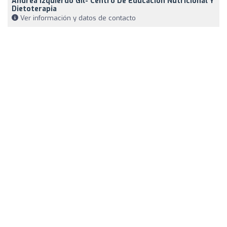
Andrea Izquierdo Gil- Centro De Educación Nutricional Y
Dietoterapia
Ver información y datos de contacto