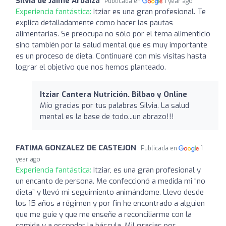
Silvia de Jaime Arbaiza
Publicada en
1 year ago
Experiencia fantástica:
Itziar es una gran profesional. Te
explica detalladamente como hacer las pautas
alimentarias. Se preocupa no sólo por el tema alimenticio
sino también por la salud mental que es muy importante
es un proceso de dieta. Continuaré con mis visitas hasta
lograr el objetivo que nos hemos planteado.
Itziar Cantera Nutrición. Bilbao y Online
Mío gracias por tus palabras Silvia. La salud
mental es la base de todo...un abrazo!!!
FATIMA GONZALEZ DE CASTEJON
Publicada en
1
year ago
Experiencia fantástica:
Itziar, es una gran profesional y
un encanto de persona. Me confeccionó a medida mi “no
dieta” y llevó mi seguimiento animándome. Llevo desde
los 15 años a régimen y por fin he encontrado a alguien
que me guíe y que me enseñe a reconciliarme con la
comida y a esconder la báscula. Mil gracias por