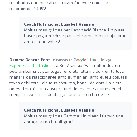
resultados que buscaba, su trato fue excelente. ¡La
recomiendo 100%!
Coach Nutricional Elisabet Asensio
Moltíssimes gràcies per l'aportació Blanca! Un plaer
haver pogut recórrer part del camí amb tu i ajudar-te
amb el que volies!
Gemma Gascon Font
10 months ago
Publicada en
Experiencia fantástica:
La Bet Asensio és el millor lloc on
pots arribar si et planteges fer dieta: ella incideix en la teva
manera de relacionar-te amb el menjar i amb el teu cos, les
teves debilitats i els teus costums, bons i dolents. La dieta
no és dieta, és un canvi profund de les teves rutines en el
menjar i l'exercici, i de llarga durada, com ha de ser.
Coach Nutricional Elisabet Asensio
Moltíssimes gràcies Gemma. Un plaer! I t'envío una
abraçada molt molt gran!