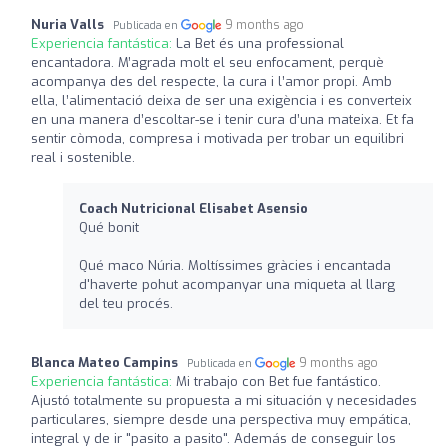
Nuria Valls
9 months ago
Publicada en
Experiencia fantástica:
La Bet és una professional
encantadora. M’agrada molt el seu enfocament, perquè
acompanya des del respecte, la cura i l’amor propi. Amb
ella, l’alimentació deixa de ser una exigència i es converteix
en una manera d’escoltar-se i tenir cura d’una mateixa. Et fa
sentir còmoda, compresa i motivada per trobar un equilibri
real i sostenible.
Coach Nutricional Elisabet Asensio
Qué bonit
Qué maco Núria. Moltíssimes gràcies i encantada
d'haverte pohut acompanyar una miqueta al llarg
del teu procés.
Blanca Mateo Campins
9 months ago
Publicada en
Experiencia fantástica:
Mi trabajo con Bet fue fantástico.
Ajustó totalmente su propuesta a mi situación y necesidades
particulares, siempre desde una perspectiva muy empática,
integral y de ir "pasito a pasito". Además de conseguir los