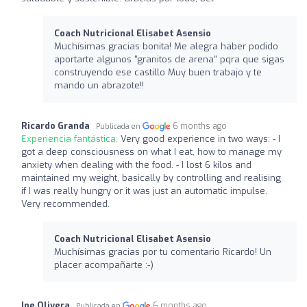
Coach Nutricional Elisabet Asensio
Muchísimas gracias bonita! Me alegra haber podido
aportarte algunos "granitos de arena" pqra que sigas
construyendo ese castillo Muy buen trabajo y te
mando un abrazote!!
Ricardo Granda
6 months ago
Publicada en
Experiencia fantástica:
Very good experience in two ways: - I
got a deep consciousness on what I eat, how to manage my
anxiety when dealing with the food. - I lost 6 kilos and
maintained my weight, basically by controlling and realising
if I was really hungry or it was just an automatic impulse.
Very recommended.
Coach Nutricional Elisabet Asensio
Muchísimas gracias por tu comentario Ricardo! Un
placer acompañarte :-)
Ine Olivera
6 months ago
Publicada en