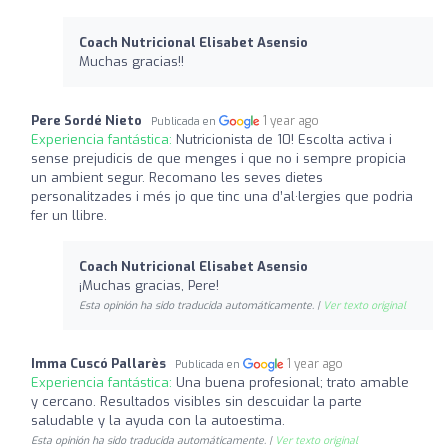
Coach Nutricional Elisabet Asensio
Muchas gracias!!
Pere Sordé Nieto
1 year ago
Publicada en
Experiencia fantástica:
Nutricionista de 10! Escolta activa i
sense prejudicis de que menges i que no i sempre propicia
un ambient segur. Recomano les seves dietes
personalitzades i més jo que tinc una d’al·lergies que podria
fer un llibre.
Coach Nutricional Elisabet Asensio
¡Muchas gracias, Pere!
Esta opinión ha sido traducida automáticamente. |
Ver texto original
Imma Cuscó Pallarès
1 year ago
Publicada en
Experiencia fantástica:
Una buena profesional; trato amable
y cercano. Resultados visibles sin descuidar la parte
saludable y la ayuda con la autoestima.
Esta opinión ha sido traducida automáticamente. |
Ver texto original