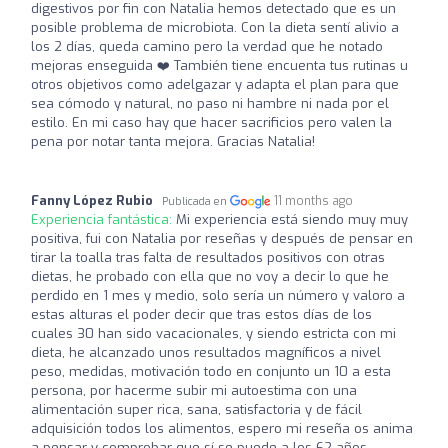
digestivos por fin con Natalia hemos detectado que es un
posible problema de microbiota. Con la dieta sentí alivio a
los 2 días, queda camino pero la verdad que he notado
mejoras enseguida ❤️ También tiene encuenta tus rutinas u
otros objetivos como adelgazar y adapta el plan para que
sea cómodo y natural, no paso ni hambre ni nada por el
estilo. En mi caso hay que hacer sacrificios pero valen la
pena por notar tanta mejora. Gracias Natalia!
Fanny López Rubio
11 months ago
Publicada en
Experiencia fantástica:
Mi experiencia está siendo muy muy
positiva, fui con Natalia por reseñas y después de pensar en
tirar la toalla tras falta de resultados positivos con otras
dietas, he probado con ella que no voy a decir lo que he
perdido en 1 mes y medio, solo sería un número y valoro a
estas alturas el poder decir que tras estos días de los
cuales 30 han sido vacacionales, y siendo estricta con mi
dieta, he alcanzado unos resultados magníficos a nivel
peso, medidas, motivación todo en conjunto un 10 a esta
persona, por hacerme subir mi autoestima con una
alimentación super rica, sana, satisfactoria y de fácil
adquisición todos los alimentos, espero mi reseña os anima
a pensar y comprobar que sí se puede a los 62 años