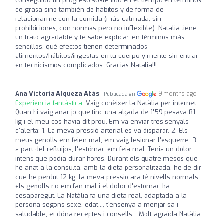
conseguido un progreso sostenido en el tiempo en términos
de grasa sino también de hábitos y de forma de
relacionarme con la comida (más calmada, sin
prohibiciones, con normas pero no inflexible). Natalia tiene
un trato agradable y te sabe explicar, en términos más
sencillos, qué efectos tienen determinados
alimentos/hábitos/ingestas en tu cuerpo y mente sin entrar
en tecnicismos complicados. Gracias Natalia!!!
Ana Victoria Alqueza Abás
9 months ago
Publicada en
Experiencia fantástica:
Vaig conèixer la Natàlia per internet.
Quan hi vaig anar jo que tinc una alçada de 1'59 pesava 81
kg i el meu cos havia dit prou. Em va enviar tres senyals
d'alerta: 1. La meva pressió arterial es va disparar. 2. Els
meus genolls em feien mal, em vaig lesionar l'esquerre. 3. I
a part del refluijos, l'estómac em feia mal. Tenia un dolor
intens que podia durar hores. Durant els quatre mesos que
he anat a la consulta, amb la dieta personalitzada, he de dir
que he perdut 12 kg, la meva pressió ara té nivells normals,
els genolls no em fan mal i el dolor d'estómac ha
desaparegut. La Natàlia fa una dieta real, adaptada a la
persona segons sexe, edat..., t'ensenya a menjar sa i
saludable, et dóna receptes i consells... Molt agraïda Natàlia