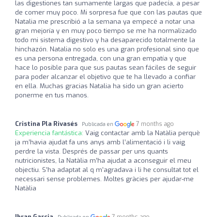
las digestiones tan sumamente largas que padecía, a pesar
de comer muy poco. Mi sorpresa fue que con las pautas que
Natalia me prescribió a la semana ya empecé a notar una
gran mejoría y en muy poco tiempo se me ha normalizado
todo mi sistema digestivo y ha desaparecido totalmente la
hinchazón. Natalia no solo es una gran profesional sino que
es una persona entregada, con una gran empatía y que
hace lo posible para que sus pautas sean fáciles de seguir
para poder alcanzar el objetivo que te ha llevado a confiar
en ella. Muchas gracias Natalia ha sido un gran acierto
ponerme en tus manos.
Cristina Pla Rivasés
7 months ago
Publicada en
Experiencia fantástica:
Vaig contactar amb la Natàlia perquè
ja m’havia ajudat fa uns anys amb l’alimentació i li vaig
perdre la vista. Després de passar per uns quants
nutricionistes, la Natàlia m’ha ajudat a aconseguir el meu
objectiu. S’ha adaptat al q m’agradava i li he consultat tot el
necessari sense problemes. Moltes gràcies per ajudar-me
Natàlia
Ibran Garcia
7 months ago